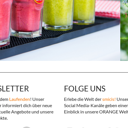
LETTER
FOLGE UNS
f dem
Laufenden
! Unser
Erlebe die Welt der
smicis!
Unse
 informiert dich über neue
Social Media-Kanäle geben eine
tuelle Angebote und unsere
Einblick in unsere ORANGE Welt
kte.