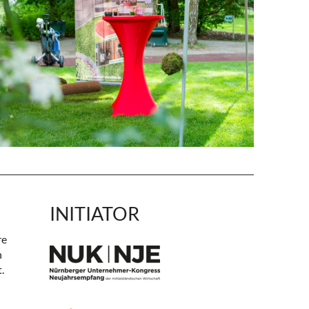
INITIATOR
re
n
.